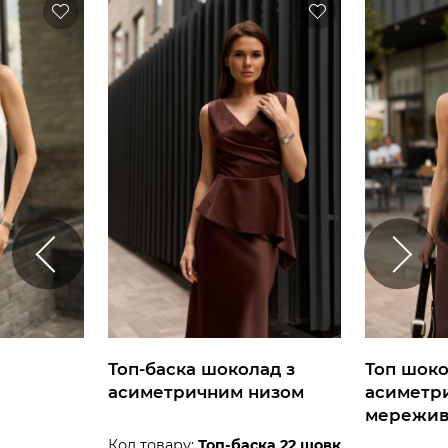
Топ-баска шоколад з
Топ шок
асиметричним низом
асиметр
мережи
Код товару:
Топ-баска 22 шовк