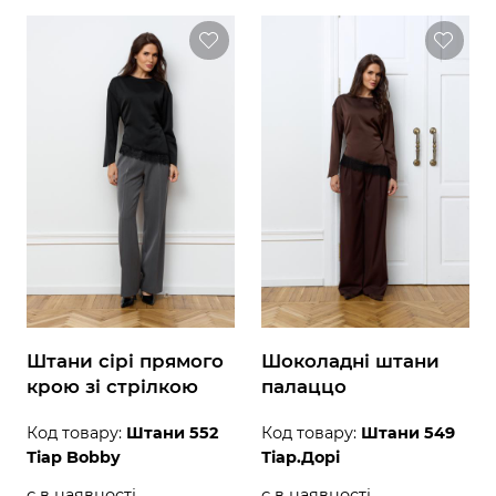
Штани сірі прямого
Шоколадні штани
крою зі стрілкою
палаццо
Код товару:
Штани 552
Код товару:
Штани 549
Тіар Bobby
Тіар.Дорі
є в наявності
є в наявності