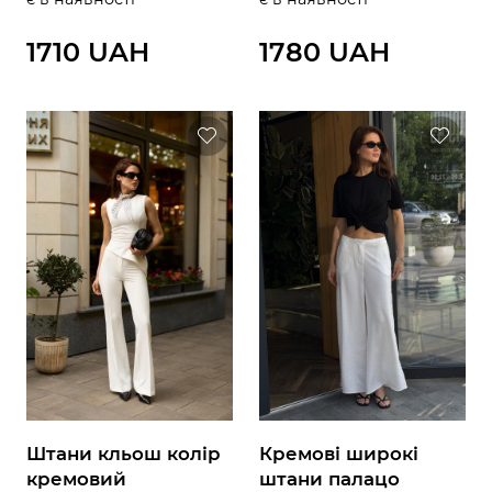
1710 UAH
1780 UAH
Штани кльош колір
Кремові широкі
кремовий
штани палацо