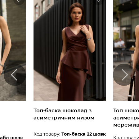
Топ-баска шоколад з
Топ шок
асиметричним низом
асиметр
мережи
Код товару:
Топ-баска 22 шовк
дабл шовк
Код товару