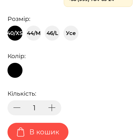
Розмір:
40/XS
44/M
46/L
Усе
Колір:
Кількість:
В кошик