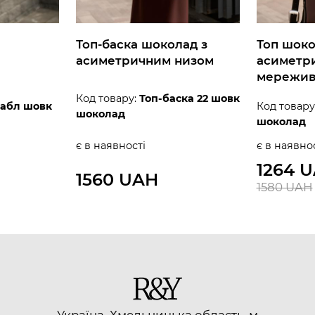
Топ-баска шоколад з
Топ шок
асиметричним низом
асиметр
мережи
Код товару:
Топ-баска 22 шовк
дабл шовк
Код товару
шоколад
шоколад
є в наявності
є в наявно
1264 
1560 UAH
1580 UAH
Україна, Хмельницька область, м