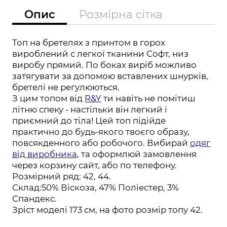
Опис
Розмірна сітка
Топ на бретелях з принтом в горох
вироблений с легкої тканини Софт, низ
виробу прямий. По боках виріб можливо
затягувати за допомою вставлених шнурків,
бретелі не регулюються.
З цим топом від
R&Y
ти навіть не помітиш
літню спеку - настільки він легкий і
приємний до тіла! Цей топ підійде
практично до будь-якого твоєго образу,
повсякденного або робочого. Вибирай
одяг
від виробника
, та оформлюй замовлення
через корзину сайт, або по телефону.
Розмірний ряд: 42, 44.
Склад:
50% Віскоза, 47% Поліестер, 3%
Спандекс.
Зріст моделі 173 см, на фото розмір топу 42.