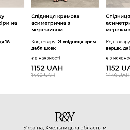
ру
Спідниця кремова
Спідниц
іри на
асиметрична з
асиметри
мереживом
мережи
я 18
Код товару:
21 спідниця крем
Код товару
дабл шовк
вершк. да
є в наявності
є в наявно
1152 UAH
1152 U
1440 UAH
1440 UAH
Україна, Хмельницька область, м