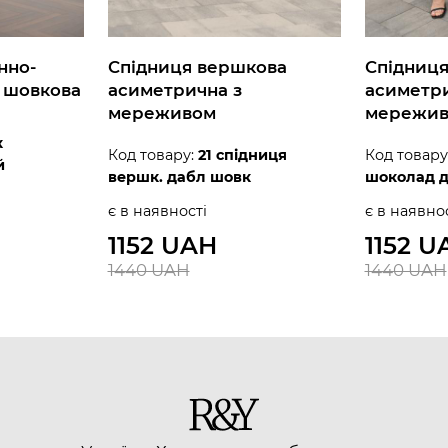
нно-
Спідниця вершкова
Спідниц
 шовкова
асиметрична з
асиметри
мереживом
мережи
к
Код товару:
21 спідниця
Код товару
й
вершк. дабл шовк
шоколад 
є в наявності
є в наявно
1152 UAH
1152 U
1440 UAH
1440 UAH