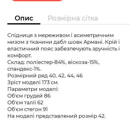
Опис
Розмірна сітка
Спідниця з мереживом і асиметричним
низом з тканини дабл шовк Армані. Крій і
еластичний пояс забезпечують зручність і
комфорт.
Склад: поліестер-84%, віскоза-15%,
спандекс-1%.
Розмірний ряд 40, 42, 44, 46
Зріст моделі 173 см.
Параметри моделі:
Обʼєм грудей 86
Обʼєм талії 62
Обʼєм стегон 91
На моделі представлений розмір 42.