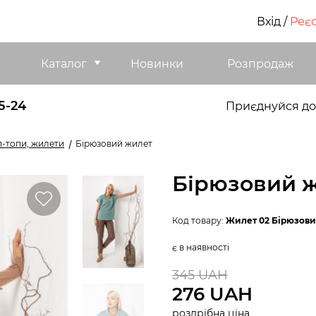
Вхід
/
Реєс
Каталог
Новинки
Розпродаж
5-24
Приєднуйся до
п-топи, жилети
Бірюзовий жилет
Бірюзовий 
Код товару:
Жилет 02 Бірюзов
є в наявності
345 UAH
276 UAH
роздрібна ціна