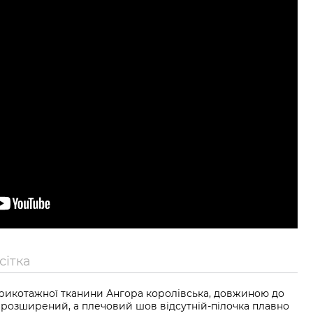
сітка
рикотажної тканини Ангора королівська, довжиною до
с розширений, а плечовий шов відсутній-пілочка плавно