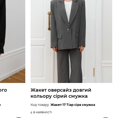
ого
Жакет оверсайз довгий
кольору сірий смужка
й
Код товару:
Жакет 17 Тіар сіра смужка
є в наявності