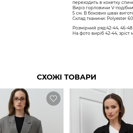
переходить в кокетку спин
Виріз горловини V-подібни
5 см. В бокових швах вигот
Склад тканини: Polyester 60
Розмірний ряд:42-44, 46-48
На фото виріб 42-44, зріст 
СХОЖІ ТОВАРИ