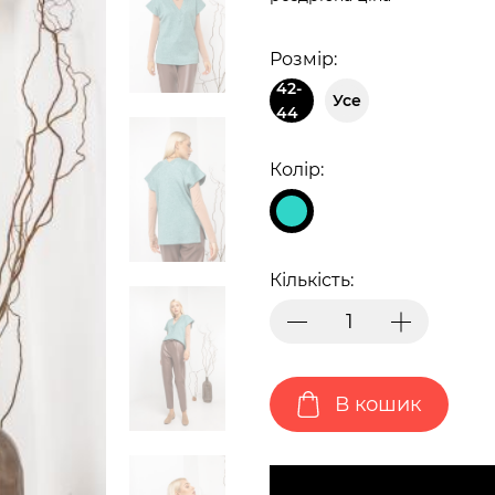
Розмір:
42-
Усе
44
Колір:
Кількість:
В кошик