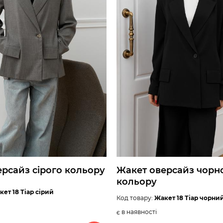
рсайз сірого кольору
Жакет оверсайз чорн
кольору
кет 18 Тіар сірий
Код товару:
Жакет 18 Тіар чорни
є в наявності