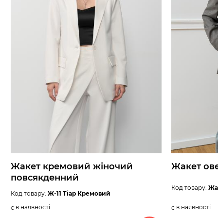
Жакет кремовий жіночий
Жакет ове
повсякденний
Код товару:
Жа
Код товару:
Ж-11 Тіар Кремовий
є в наявності
є в наявності