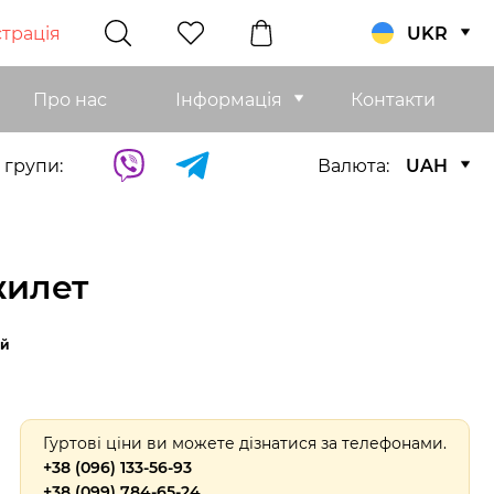
трація
UKR
Про нас
Інформація
Контакти
 групи:
Валюта:
UAH
жилет
ий
Гуртові ціни ви можете дізнатися за телефонами.
+38 (096) 133-56-93
+38 (099) 784-65-24