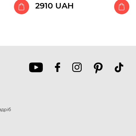
2910 UAH
здріб