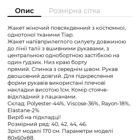
Опис
Розмірна сітка
Жакет жіночий повсякденний з костюмної,
однотоної тканини Тіар.
Жакет напівприлеглого силуету довжиною
до лінії талії з вшивними рукавами, з
центральною однобортною застібкою на
один ґудзик. Низ краю борту
прямий. Спинка з середнім швом. Рукав
двошовний довгий. Для підкреслення
форми рукавів використані плечові
накладки висотою 1см. Комір стояче-
відкладний з лацканами.
Склад: Polyester-44%, Viscose-36%, Rayon-18%,
Elastane-2%
Виріб на підкладці!
Розмірний ряд: 40, 42, 44, 46.
Зріст моделі 170 см. Параметри моделі
80x60x88.