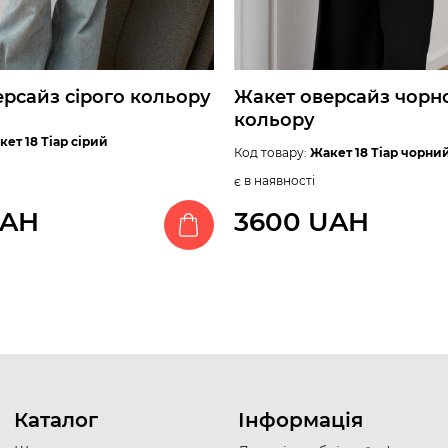
рсайз сірого кольору
Жакет оверсайз чорн
кольору
кет 18 Тіар сірий
Код товару:
Жакет 18 Тіар чорни
є в наявності
UAH
3600 UAH
Каталог
Інформація