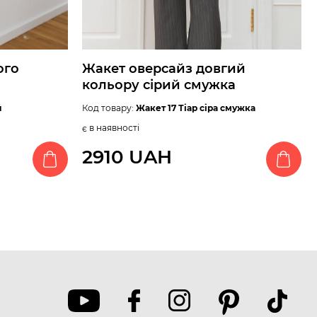
ого
Жакет оверсайз довгий
кольору сірий смужка
й
Код товару:
Жакет 17 Тіар сіра смужка
є в наявності
2910 UAH