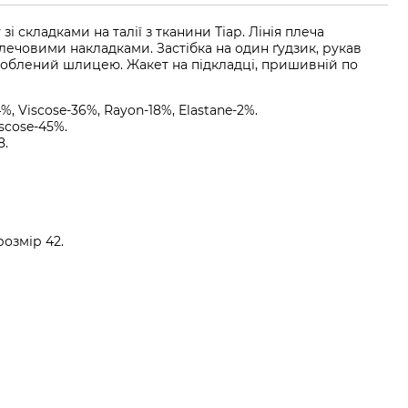
і складками на талії з тканини Тіар. Лінія плеча
лечовими накладками. Застібка на один ґудзик, рукав
доблений шлицею. Жакет на підкладці, пришивній по
%, Viscose-36%, Rayon-18%, Elastane-2%.
iscose-45%.
8.
озмір 42.