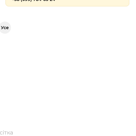
Усе
сітка