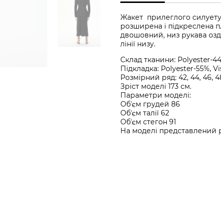
Жакет прилеглого силуету з
розширена і підкреслена п
двошовний, низ рукава оз
лінії низу.
Cклад тканини: Polyester-44
Підкладка: Polyester-55%, V
Розмірний ряд: 42, 44, 46, 4
Зріст моделі 173 см.
Параметри моделі:
Обʼєм грудей 86
Обʼєм талії 62
Обʼєм стегон 91
На моделі представлений р