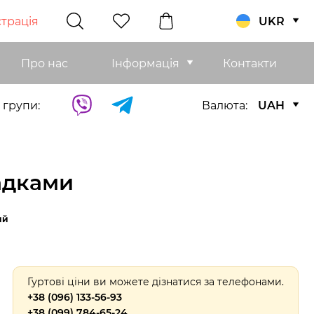
трація
UKR
Про нас
Інформація
Контакти
 групи:
Валюта:
UAH
адками
ий
Гуртові ціни ви можете дізнатися за телефонами.
+38 (096) 133-56-93
+38 (099) 784-65-24