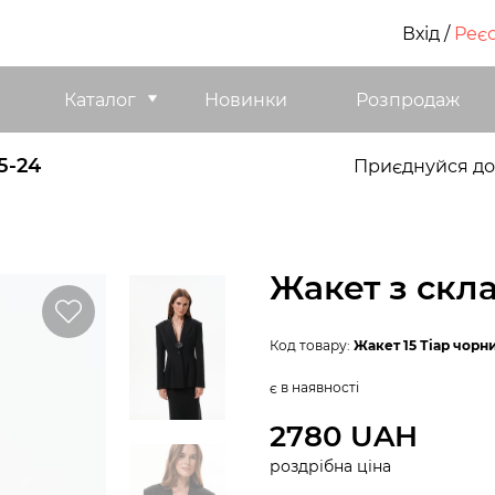
Вхід
/
Реєс
Каталог
Новинки
Розпродаж
5-24
Приєднуйся до
Жакет з скл
Код товару:
Жакет 15 Тіар чорн
є в наявності
2780 UAH
роздрібна ціна