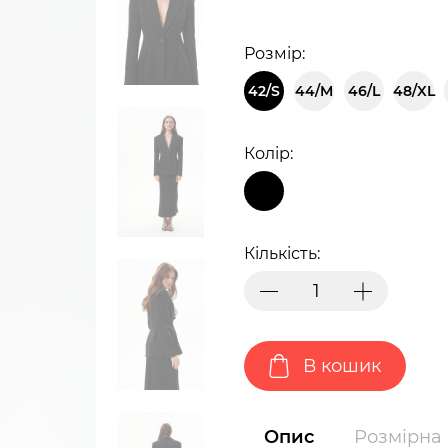
Розмір:
42/S
44/M
46/L
48/XL
Колір:
Кількість:
В кошик
Опис
Розмірна 