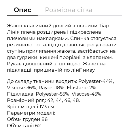
Опис
Розмірна сітка
Жакет класичний довгий з тканини Тіар.
Лінія плеча розширена і підкреслена
плечовими накладками. Спинка стягується
резинкою по талії,що дозволяє регулювати
ступінь прилягання жакета, застібається на
два ґудзики, кишені прорізні з клапаном.
Рукав двошовний зі шлицею. Жакет на
підкладці, пришивній по лінії низу.
До складу тканини входить:
Polyester-44%,
Viscose-36%, Rayon-18%, Elastane-2%.
Підкладка: Polyester-55%, Viscose-45%.
Розмірний ряд: 42, 44, 46, 48.
Зріст моделі 173 см.
Параметри моделі:
Обʼєм грудей 86
Обʼєм талії 62