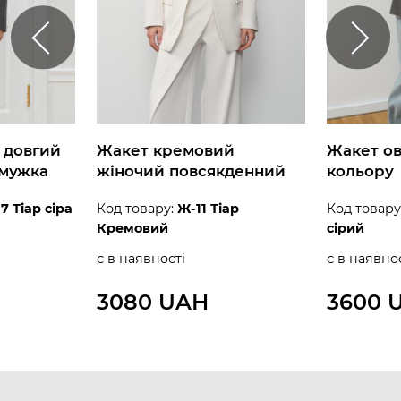
 довгий
Жакет кремовий
Жакет ов
смужка
жіночий повсякденний
кольору
7 Тіар сіра
Код товару:
Ж-11 Тіар
Код товару
Кремовий
сірий
є в наявності
є в наявно
3080 UAH
3600 