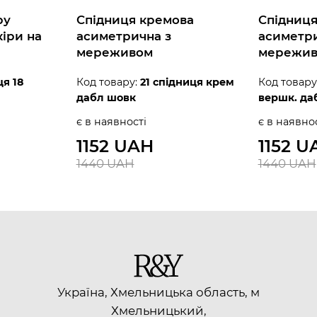
ру
Спідниця кремова
Спідниц
іри на
асиметрична з
асиметри
мереживом
мережи
я 18
Код товару:
21 спідниця крем
Код товару
дабл шовк
вершк. да
є в наявності
є в наявно
1152 UAH
1152 U
1440 UAH
1440 UAH
Україна, Хмельницька область, м
Хмельницький,