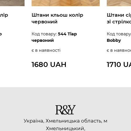
лір
Штани кльош колір
Штани сі
червоний
зі стрілк
р
Код товару:
544 Тіар
Код товару
червоний
Bobby
є в наявності
є в наявно
1680 UAH
1710 
Україна, Хмельницька область, м
Хмельницький,