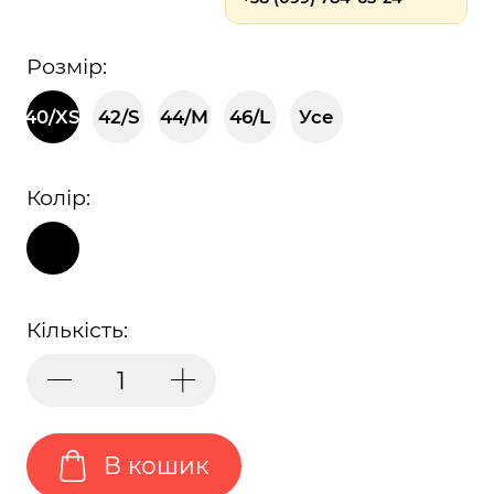
Розмір:
40/XS
42/S
44/M
46/L
Усе
Колір:
Кількість:
В кошик