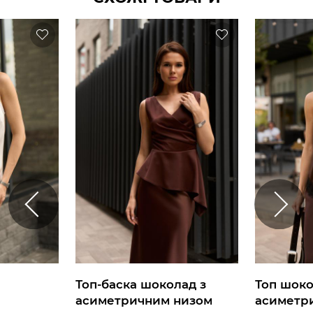
Топ-баска шоколад з
Топ шок
асиметричним низом
асиметр