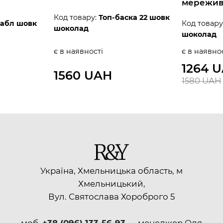
мережи
Код товару:
Топ-баска 22 шовк
дабл шовк
Код товару
шоколад
шоколад
є в наявності
є в наявно
1264 
1560 UAH
1580 UAH
Україна, Хмельницька область, м
Хмельницький,
Вул. Святослава Хороброго 5
моб.
+38 (096) 133-56-93
— менеджер Оля