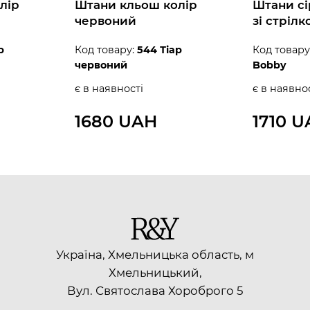
лір
Штани кльош колір
Штани сі
червоний
зі стрілк
р
Код товару:
544 Тіар
Код товару
червоний
Bobby
є в наявності
є в наявно
1680 UAH
1710 
Україна, Хмельницька область, м
Хмельницький,
Вул. Святослава Хороброго 5