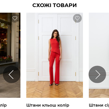
СХОЖІ ТОВАРИ
лір
Штани кльош колір
Штани сі