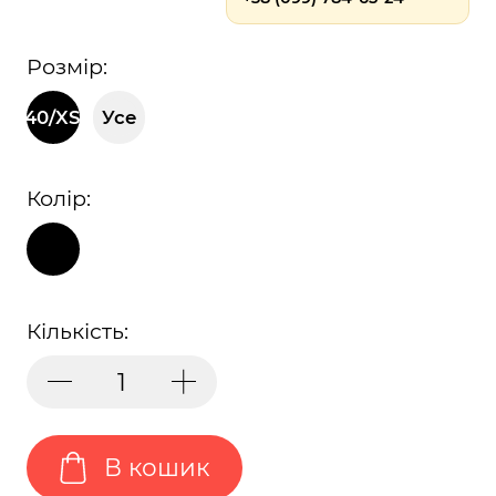
Розмір:
40/XS
Усе
Колір:
Кількість:
В кошик