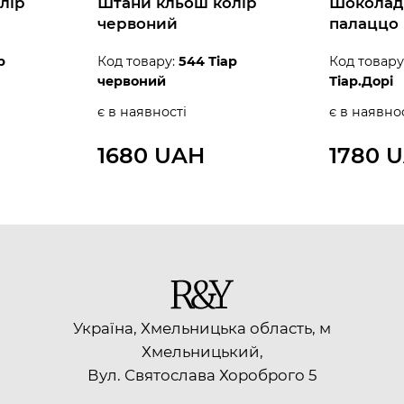
лір
Штани кльош колір
Шоколад
червоний
палаццо
р
Код товару:
544 Тіар
Код товару
червоний
Тіар.Дорі
є в наявності
є в наявно
1680 UAH
1780 
Україна, Хмельницька область, м
Хмельницький,
Вул. Святослава Хороброго 5