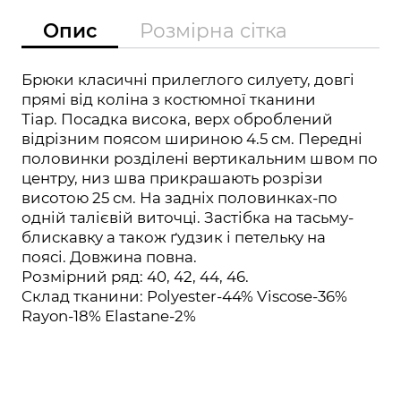
Опис
Розмірна сітка
Брюки класичні прилеглого силуету, довгі
прямі від коліна з костюмної тканини
Тіар. Посадка висока, верх оброблений
відрізним поясом шириною 4.5 см. Передні
половинки розділені вертикальним швом по
центру, низ шва прикрашають розрізи
висотою 25 см. На задніх половинках-по
одній талієвій виточці. Застібка на тасьму-
блискавку а також ґудзик і петельку на
поясі. Довжина повна.
Розмірний ряд: 40, 42, 44, 46.
Cклад тканини: Polyester-44% Viscose-36%
Rayon-18% Elastane-2%