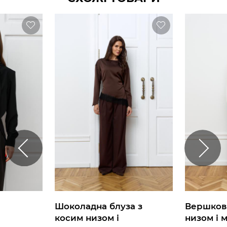
Шоколадна блуза з
Вершкова
косим низом і
низом і