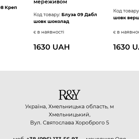
мереживом
08 Креп
Код товару
Код товару:
Блуза 09 Дабл
шовк вер
шовк шоколад
є в наявності
є в наявно
1630 UAH
1630 
Україна, Хмельницька область, м
Хмельницький,
Вул. Святослава Хороброго 5
моб.
+38 (096) 133-56-93
— менеджер Оля