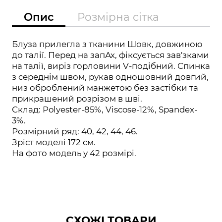
Опис
Розмірна сітка
Блуза прилегла з тканини Шовк, довжиною
до талії. Перед на запАх, фіксується зав'зками
на талії, виріз горловини V-подібний. Спинка
з середнім швом, рукав одношовний довгий,
низ оброблений манжетою без застібки та
прикрашений розрізом в шві.
Склад: Polyester-85%, Viscose-12%, Spandex-
3%.
Розмірний ряд: 40, 42, 44, 46.
Зріст моделі 172 см.
На фото модель у 42 розмірі.
СХОЖІ ТОВАРИ